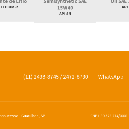
nte de Lítio
Semisynthetic SAE
Oil SAE
LITHIUM-2
15W40
API
API SN
(11) 2438-8745 / 2472-8730
WhatsApp
 Bonsucesso - Guarulhos, SP
CNPJ: 30.523.274/0001