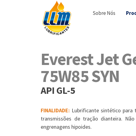
Sobre Nós
Pro
Everest Jet G
75W85 SYN
API GL-5
FINALIDADE:
Lubrificante sintético para
transmissões de tração dianteira. Nã
engrenagens hipoides.