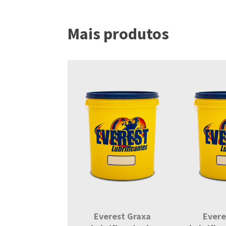
Mais produtos
t Moto 2T SAE
Everest Graxa
Evere